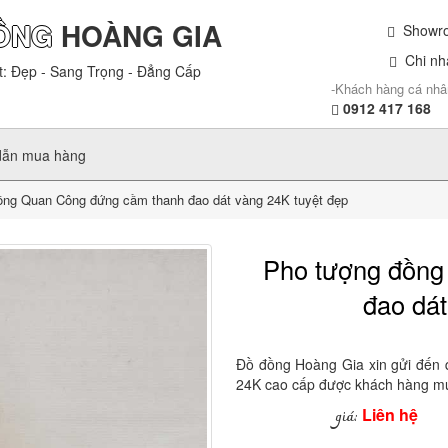
ỒNG
HOÀNG GIA
Showroo
Chi nhá
t: Đẹp - Sang Trọng - Đẳng Cấp
-Khách hàng cá nhâ
0912 417 168
dẫn mua hàng
ng Quan Công đứng cầm thanh đao dát vàng 24K tuyệt đẹp
Pho tượng đồng
đao dát
Đồ đồng Hoàng Gia xin gửi đến
24K cao cấp được khách hàng mu
Liên hệ
giá: