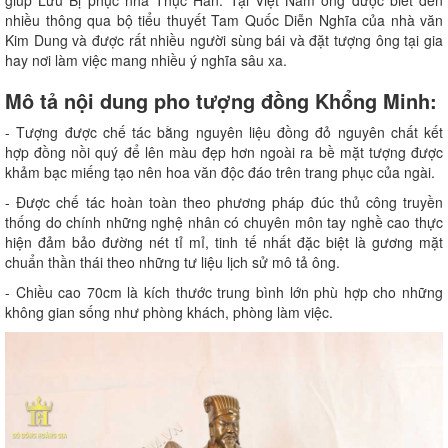
giúp Lưu Bị phục nhà Thục Hán. Tại Việt Nam ông được biết đến
nhiều thông qua bộ tiểu thuyết Tam Quốc Diễn Nghĩa của nhà văn
Kim Dung và được rất nhiều người sùng bái và đặt tượng ông tại gia
hay nơi làm việc mang nhiều ý nghĩa sâu xa.
Mô tả nội dung pho tượng đồng Khổng Minh:
- Tượng được chế tác bằng nguyên liệu đồng đỏ nguyên chất kết
hợp đồng nồi quý để lên màu đẹp hơn ngoài ra bề mặt tượng được
khảm bạc miếng tạo nên hoa văn độc đáo trên trang phục của ngài.
- Được chế tác hoàn toàn theo phương pháp đúc thủ công truyền
thống do chính những nghệ nhân có chuyên môn tay nghề cao thực
hiện đảm bảo đường nét tỉ mỉ, tinh tế nhất đặc biệt là gương mặt
chuẩn thần thái theo những tư liệu lịch sử mô tả ông.
- Chiều cao 70cm là kích thước trung bình lớn phù hợp cho những
không gian sống như phòng khách, phòng làm việc.