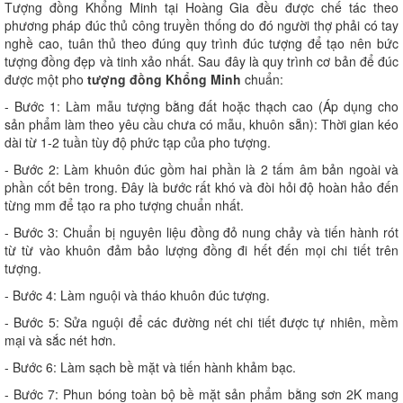
Tượng đồng Khổng Minh tại Hoàng Gia đều được chế tác theo
phương pháp đúc thủ công truyền thống do đó người thợ phải có tay
nghề cao, tuân thủ theo đúng quy trình đúc tượng để tạo nên bức
tượng đồng đẹp và tinh xảo nhất. Sau đây là quy trình cơ bản để đúc
được một pho
tượng đồng Khổng Minh
chuẩn:
- Bước 1: Làm mẫu tượng bằng đất hoặc thạch cao (Áp dụng cho
sản phẩm làm theo yêu cầu chưa có mẫu, khuôn sẵn): Thời gian kéo
dài từ 1-2 tuần tùy độ phức tạp của pho tượng.
- Bước 2: Làm khuôn đúc gồm hai phần là 2 tấm âm bản ngoài và
phần cốt bên trong. Đây là bước rất khó và đòi hỏi độ hoàn hảo đến
từng mm để tạo ra pho tượng chuẩn nhất.
- Bước 3: Chuẩn bị nguyên liệu đồng đỏ nung chảy và tiến hành rót
từ từ vào khuôn đảm bảo lượng đồng đi hết đến mọi chi tiết trên
tượng.
- Bước 4: Làm nguội và tháo khuôn đúc tượng.
- Bước 5: Sửa nguội để các đường nét chi tiết được tự nhiên, mềm
mại và sắc nét hơn.
- Bước 6: Làm sạch bề mặt và tiến hành khảm bạc.
- Bước 7: Phun bóng toàn bộ bề mặt sản phẩm bằng sơn 2K mang