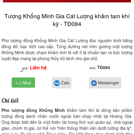
Tượng Khổng Minh Gia Cát Lượng khảm tam khí
kỹ - TĐ084
Pho tượng đồng Khổng Minh Gia Cát Lượng đúc nguyên khối bằng
đồng đỏ, bạc 925 cao cấp. Từng đường nét trên gương mặt tượng
Khổng Minh được chạm khảm tinh tế với tỉ lệ chuẩn tạo ra bức tượng
tuyệt đẹp mang lại phong thủy tốt lành cho gia chủ.
Liên hệ
mã
giá:
:
TĐ084
+
Mua
Zalo
Messenger

Chi tiết
Pho tượng đồng Khổng Minh
khảm tam khí là dòng sản phẩm
tượng đồng danh nhân nước ngoài bán chạy nhất tại Hoàng Gia.
Ông được biết đến là một thiên tài trong lĩnh vực quân sự, nhà ngoại
giao, chính trị gia, có thể nói "trên thông thiên văn dưới tường địa lý",