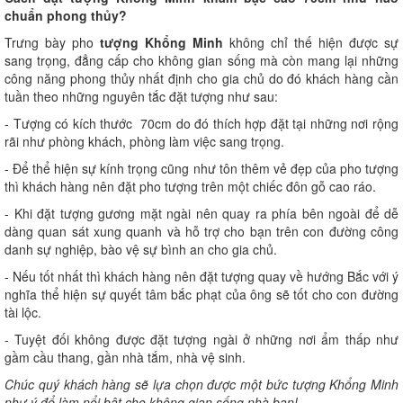
chuẩn phong thủy?
Trưng bày pho
tượng Khổng Minh
không chỉ thế hiện được sự
sang trọng, đẳng cấp cho không gian sống mà còn mang lại những
công năng phong thủy nhất định cho gia chủ do đó khách hàng cần
tuần theo những nguyên tắc đặt tượng như sau:
- Tượng có kích thước 70cm do đó thích hợp đặt tại những nơi rộng
rãi như phòng khách, phòng làm việc sang trọng.
- Để thể hiện sự kính trọng cũng như tôn thêm vẻ đẹp của pho tượng
thì khách hàng nên đặt pho tượng trên một chiếc đôn gỗ cao ráo.
- Khi đặt tượng gương mặt ngài nên quay ra phía bên ngoài để dễ
dàng quan sát xung quanh và hỗ trợ cho bạn trên con đường công
danh sự nghiệp, bào vệ sự bình an cho gia chủ.
- Nếu tốt nhất thì khách hàng nên đặt tượng quay về hướng Bắc với ý
nghĩa thể hiện sự quyết tâm bắc phạt của ông sẽ tốt cho con đường
tài lộc.
- Tuyệt đối không được đặt tượng ngài ở những nơi ẩm thấp như
gầm cầu thang, gần nhà tắm, nhà vệ sinh.
Chúc quý khách hàng sẽ lựa chọn được một bức tượng Khổng Minh
như ý để làm nổi bật cho không gian sống nhà bạn!