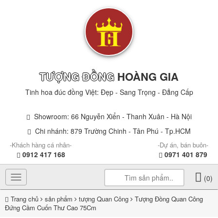
TƯỢNG ĐỒNG
HOÀNG GIA
Tinh hoa đúc đồng Việt: Đẹp - Sang Trọng - Đẳng Cấp
Showroom: 66 Nguyễn Xiển - Thanh Xuân - Hà Nội
Chi nhánh: 879 Trường Chinh - Tân Phú - Tp.HCM
-Khách hàng cá nhân-
-Dự án, bán buôn-
0912 417 168
0971 401 879
Toggle
(0)
navigation
Trang chủ
sản phẩm
tượng Quan Công
Tượng Đồng Quan Công
Đứng Cầm Cuốn Thư Cao 75Cm