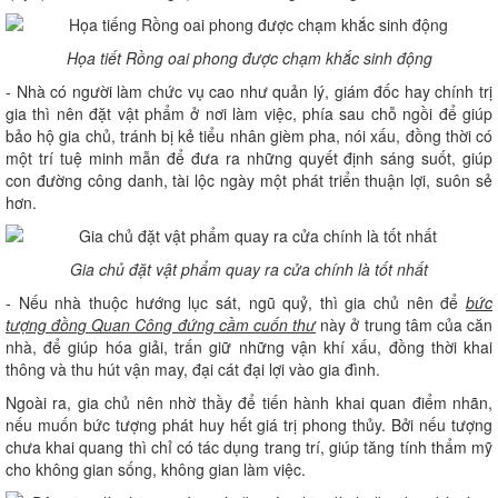
Họa tiết Rồng oai phong được chạm khắc sinh động
- Nhà có người làm chức vụ cao như quản lý, giám đốc hay chính trị
gia thì nên đặt vật phẩm ở nơi làm việc, phía sau chỗ ngồi để giúp
bảo hộ gia chủ, tránh bị kẻ tiểu nhân gièm pha, nói xấu, đồng thời có
một trí tuệ minh mẫn để đưa ra những quyết định sáng suốt, giúp
con đường công danh, tài lộc ngày một phát triển thuận lợi, suôn sẻ
hơn.
Gia chủ đặt vật phẩm quay ra cửa chính là tốt nhất
- Nếu nhà thuộc hướng lục sát, ngũ quỷ, thì gia chủ nên để
bức
tượng đồng Quan Công đứng cầm cuốn thư
này ở trung tâm của căn
nhà, để giúp hóa giải, trấn giữ những vận khí xấu, đồng thời khai
thông và thu hút vận may, đại cát đại lợi vào gia đình.
Ngoài ra, gia chủ nên nhờ thầy để tiến hành khai quan điểm nhãn,
nếu muốn bức tượng phát huy hết giá trị phong thủy. Bởi nếu tượng
chưa khai quang thì chỉ có tác dụng trang trí, giúp tăng tính thẩm mỹ
cho không gian sống, không gian làm việc.