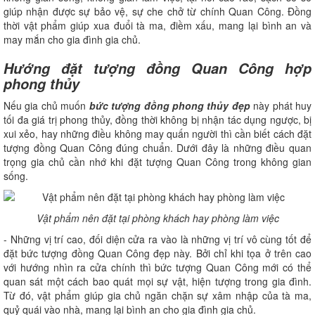
giúp nhận được sự bảo vệ, sự che chở từ chính Quan Công. Đồng
thời vật phẩm giúp xua đuổi tà ma, điềm xấu, mang lại bình an và
may mắn cho gia đình gia chủ.
Hướng đặt tượng đồng Quan Công hợp
phong thủy
Nếu gia chủ muốn
bức tượng đồng phong thủy đẹp
này phát huy
tối đa giá trị phong thủy, đồng thời không bị nhận tác dụng ngược, bị
xui xẻo, hay những điều không may quấn người thì cần biết cách đặt
tượng đồng Quan Công đúng chuẩn. Dưới đây là những điều quan
trọng gia chủ cần nhớ khi đặt tượng Quan Công trong không gian
sống.
Vật phẩm nên đặt tại phòng khách hay phòng làm việc
- Những vị trí cao, đối diện cửa ra vào là những vị trí vô cùng tốt để
đặt bức tượng đồng Quan Công đẹp này. Bởi chỉ khi tọa ở trên cao
với hướng nhìn ra cửa chính thì bức tượng Quan Công mới có thể
quan sát một cách bao quát mọi sự vật, hiện tượng trong gia đình.
Từ đó, vật phẩm giúp gia chủ ngăn chặn sự xâm nhập của tà ma,
quỷ quái vào nhà, mang lại bình an cho gia đình gia chủ.