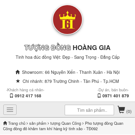
TƯỢNG ĐỒNG
HOÀNG GIA
Tinh hoa đúc đồng Việt: Đẹp - Sang Trọng - Đẳng Cấp
Showroom: 66 Nguyễn Xiển - Thanh Xuân - Hà Nội
Chi nhánh: 879 Trường Chinh - Tân Phú - Tp.HCM
-Khách hàng cá nhân-
-Dự án, bán buôn-
0912 417 168
0971 401 879
Toggle
(0)
navigation
Trang chủ
sản phẩm
tượng Quan Công
Pho tượng đồng Quan
Công đồng đỏ khảm tam khí hàng kỹ tinh xảo - TĐ092