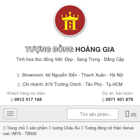
TƯỢNG ĐỒNG
HOÀNG GIA
Tinh hoa đúc đồng Việt: Đẹp - Sang Trọng - Đẳng Cấp
Showroom: 66 Nguyễn Xiển - Thanh Xuân - Hà Nội
Chi nhánh: 879 Trường Chinh - Tân Phú - Tp.HCM
-Khách hàng cá nhân-
-Dự án, bán buôn-
0912 417 168
0971 401 879
Toggle
(0)
navigation
Trang chủ
sản phẩm
tượng Châu Âu
Tượng đồng nữ thần Venus
cao 1M75 - TĐ032