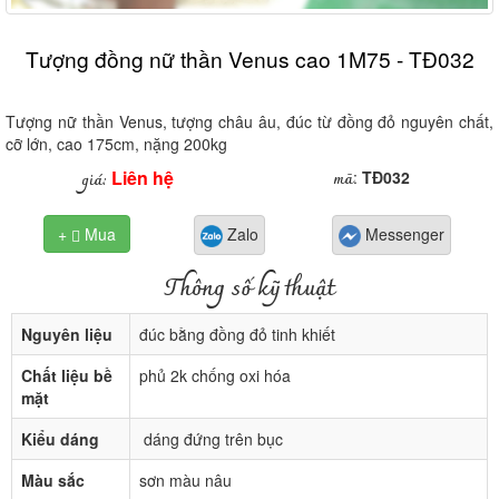
Tượng đồng nữ thần Venus cao 1M75 - TĐ032
Tượng nữ thần Venus, tượng châu âu, đúc từ đồng đỏ nguyên chất,
cỡ lớn, cao 175cm, nặng 200kg
Liên hệ
mã
giá:
:
TĐ032
+
Mua
Zalo
Messenger

Thông số kỹ thuật
Nguyên liệu
đúc bằng đồng đỏ tinh khiết
Chất liệu bề
phủ 2k chống oxi hóa
mặt
Kiểu dáng
dáng đứng trên bục
Màu sắc
sơn màu nâu