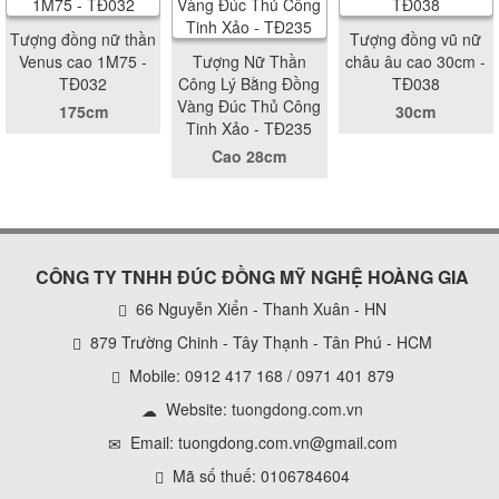
Tượng đồng nữ thần
Tượng đồng vũ nữ
Venus cao 1M75 -
Tượng Nữ Thần
châu âu cao 30cm -
TĐ032
Công Lý Bằng Đồng
TĐ038
Vàng Đúc Thủ Công
175cm
30cm
Tinh Xảo - TĐ235
Cao 28cm
CÔNG TY TNHH ĐÚC ĐỒNG MỸ NGHỆ HOÀNG GIA
66 Nguyễn Xiển - Thanh Xuân - HN
879 Trường Chinh - Tây Thạnh - Tân Phú - HCM
Mobile: 0912 417 168 / 0971 401 879
Website:
tuongdong.com.vn
Email: tuongdong.com.vn@gmail.com
Mã số thuế: 0106784604