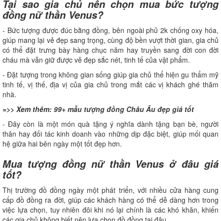
Tại sao gia chủ nên chọn mua bức tượng
đồng nữ thần Venus?
- Bức tượng được đúc bằng đồng, bên ngoài phủ 2k chống oxy hóa,
giúp mang lại vẻ đẹp sang trọng, cùng độ bền vượt thời gian, gia chủ
có thể đặt trưng bày hàng chục năm hay truyền sang đời con đời
cháu mà vẫn giữ được vẻ đẹp sắc nét, tinh tế của vật phẩm.
- Đặt tượng trong không gian sống giúp gia chủ thể hiện gu thẩm mỹ
tinh tế, vị thế, địa vị của gia chủ trong mắt các vị khách ghé thăm
nhà.
=>> Xem thêm:
99+ mẫu tượng đồng Châu Âu đẹp giá tốt
- Đây còn là một món quà tặng ý nghĩa dành tặng bạn bè, người
thân hay đối tác kinh doanh vào những dịp đặc biệt, giúp mối quan
hệ giữa hai bên ngày một tốt đẹp hơn.
Mua tượng đồng nữ thần Venus ở đâu giá
tốt?
Thị trường đồ đồng ngày một phát triển, với nhiều cửa hàng cung
cấp đồ đồng ra đời, giúp các khách hàng có thể dễ dàng hơn trong
việc lựa chọn, tuy nhiên đôi khi nó lại chính là các khó khăn, khiến
các gia chủ không biết nên lựa chọn đồ đồng tại đâu.