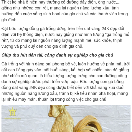
Thiết kế nhà ở hiện nay thường có đường dây điện, ống nước,...
giống như những con rết, mang lại nguồn năng lượng xấu, ảnh
hưởng đến cuộc sống sinh hoạt của gia chủ và các thành viên trong
gia đình.
Đặt bức tượng đồng gà trống đứng trên tiền dát vàng 24K đẹp đối
diện với hệ thống điện, nước này giống như hình tượng "gà trống mổ
rết", từ đó mang lại nguồn năng lượng mạnh mẽ, sức khỏe, thịnh
vượng và phú quý đến cho gia đình gia chủ.
Giúp thu hút tiền tài, công danh sự nghiệp cho gia chủ
Gà trống với hình dáng oai phong bệ vệ, luôn hướng về phía mặt trời
cất cao tiếng gáy vào mỗi buổi sáng, kết hợp với chiếc mào đỏ giống
như chiếc mũ quan, là biểu tượng tượng trưng cho con đường công
danh sự nghiệp được phát triển vượt bậc. Bức tượng con gà bằng
đồng dát vàng 24K đẹp cũng được biết đến với khả năng xua đuổi
những nguồn năng lượng xấu, tránh bị kẻ tiểu nhân phá hoại, mang
lại nhiều may mắn, thuận lợi trong công việc cho gia chủ.