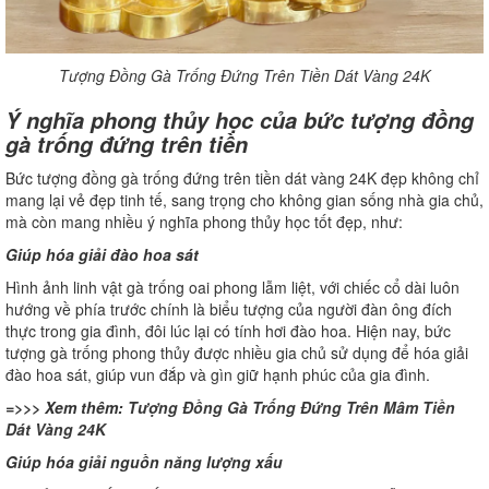
Tượng Đồng Gà Trống Đứng Trên Tiền Dát Vàng 24K
Ý nghĩa phong thủy học của bức tượng đồng
gà trống đứng trên tiền
Bức tượng đồng gà trống đứng trên tiền dát vàng 24K đẹp không chỉ
mang lại vẻ đẹp tinh tế, sang trọng cho không gian sống nhà gia chủ,
mà còn mang nhiều ý nghĩa phong thủy học tốt đẹp, như:
Giúp hóa giải đào hoa sát
Hình ảnh linh vật gà trống oai phong lẫm liệt, với chiếc cổ dài luôn
hướng về phía trước chính là biểu tượng của người đàn ông đích
thực trong gia đình, đôi lúc lại có tính hơi đào hoa. Hiện nay, bức
tượng gà trống phong thủy được nhiều gia chủ sử dụng để hóa giải
đào hoa sát, giúp vun đắp và gìn giữ hạnh phúc của gia đình.
=>>> Xem thêm:
Tượng Đồng Gà Trống Đứng Trên Mâm Tiền
Dát Vàng 24K
Giúp hóa giải nguồn năng lượng xấu