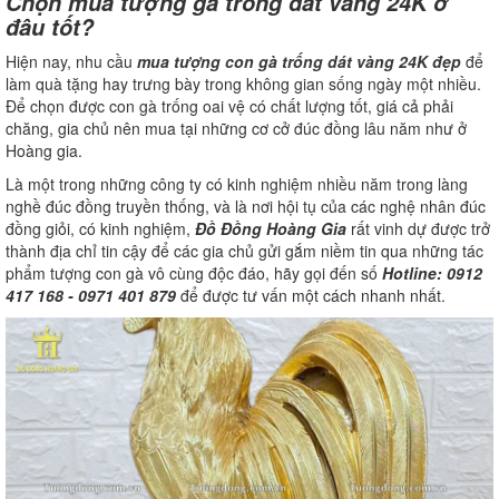
Chọn mua tượng gà trống dát vàng 24K ở
đâu tốt?
Hiện nay, nhu cầu
mua tượng con gà trống dát vàng 24K đẹp
để
làm quà tặng hay trưng bày trong không gian sống ngày một nhiều.
Để chọn được con gà trống oai vệ có chất lượng tốt, giá cả phải
chăng, gia chủ nên mua tại những cơ cở đúc đồng lâu năm như ở
Hoàng gia.
Là một trong những công ty có kinh nghiệm nhiều năm trong làng
nghề đúc đồng truyền thống, và là nơi hội tụ của các nghệ nhân đúc
đồng giỏi, có kinh nghiệm,
Đồ Đồng Hoàng Gia
rất vinh dự được trở
thành địa chỉ tin cậy để các gia chủ gửi gắm niềm tin qua những tác
phẩm tượng con gà vô cùng độc đáo, hãy gọi đến số
Hotline: 0912
417 168 - 0971 401 879
để được tư vấn một cách nhanh nhất.