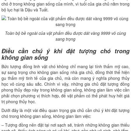
chó ở trong không gian sống của mình, vì tuổi của gia chủ nằm trong
bộ lục hại là Dậu và Tuất.
Toàn bộ bề ngoài của vật phẩm đều được dát vàng 9999 vô cùng
sang trọng
Điều cần chú ý khi đặt tượng chó trong
không gian sống
Bức tượng đồng linh vật chó không chỉ mang lại tính thẩm mỹ cao,
sự sang trọng cho không gian sống nhà gia chủ, đồng thời thể hiện
gu thẩm mỹ tinh tế của gia chủ, mà còn mang ý nghĩa phong thủy
học vô cùng sâu sắc. Chính vì vậy, những gia chủ đặt tượng đồng
phong thủy đẹp này trong không gian sống, không gian làm việc cần
phải chọn phương vị thích hợp, để vật phẩm có thể phát huy hết giá
trị phong thủy học.
Dưới đây là một vài điều quan trọng gia chủ cần chú ý khi đặt tượng
chó trong không gian sống, không gian làm việc:
– Tượng đồng nên đặt tại nơi sạch sẽ, tránh những không gian thiếu
sạch sẽ, thiếu ánh sáng và có uế khí, như: gần nhà vệ sinh, nhà tắm,