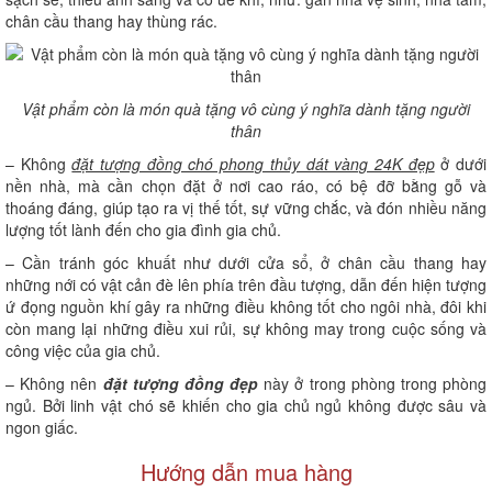
chân cầu thang hay thùng rác.
Vật phẩm còn là món quà tặng vô cùng ý nghĩa dành tặng người
thân
– Không
đặt tượng đồng chó phong thủy dát vàng 24K đẹp
ở dưới
nền nhà, mà cần chọn đặt ở nơi cao ráo, có bệ đỡ bằng gỗ và
thoáng đáng, giúp tạo ra vị thế tốt, sự vững chắc, và đón nhiều năng
lượng tốt lành đến cho gia đình gia chủ.
– Cần tránh góc khuất như dưới cửa sổ, ở chân cầu thang hay
những nới có vật cản đè lên phía trên đầu tượng, dẫn đến hiện tượng
ứ đọng nguồn khí gây ra những điều không tốt cho ngôi nhà, đôi khi
còn mang lại những điều xui rủi, sự không may trong cuộc sống và
công việc của gia chủ.
– Không nên
đặt tượng đồng đẹp
này ở trong phòng trong phòng
ngủ. Bởi linh vật chó sẽ khiến cho gia chủ ngủ không được sâu và
ngon giấc.
Hướng dẫn mua hàng