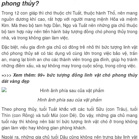
phong thủy?
Trong 12 con giáp thì chó thuộc chi Tuất, thuộc hành Thổ, nên mang
nguồn dương khí cao, rất hợp với người mang mệnh Hỏa và mệnh
Kim. Mà theo bộ tam hợp Dần, Ngọ và Tuất nên những gia chủ thuộc
bộ tam hợp này nên tiến hành bày tượng đồng chó phong thủy trong
nhà, và trong không gian làm việc.
Đặc biệt, nếu gia đình gia chủ có đông trẻ nhỏ thì bức tượng linh vật
chó phong thủy sẽ có tác dụng vô cùng lớn trong việc bảo vệ, trấn
an, mang lại bình an cho các thành viên trong gia đình, giúp họ tránh
những điềm xấu, và sự không may trong cuộc sống, trong công việc.
=>>> Xem thêm:
99+ bức tượng đồng linh vật chó phong thủy
dát vàng đẹp
Hình ảnh phía sau của vật phẩm
Theo phong thủy, tuổi Tuất khắc với các tuổi Sửu (con Trâu), tuổi
Thìn (con Rồng) và tuổi Mùi (con Dê). Do vậy, những gia chủ mang
tuổi này thì không nên bài trí bức tượng linh vật chó ở trong không
gian làm việc hay không gian phòng khách.
Ngoài ra, những gia chủ tuổi Dậu cũng không nên trưng bày linh vật