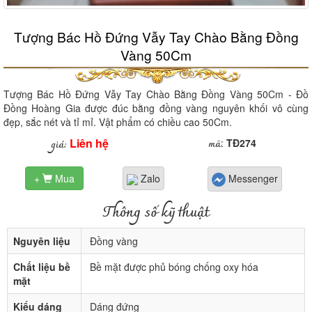
Tượng Bác Hồ Đứng Vẫy Tay Chào Bằng Đồng
Vàng 50Cm
Tượng Bác Hồ Đứng Vẫy Tay Chào Bằng Đồng Vàng 50Cm - Đồ
Đồng Hoàng Gia được đúc bằng đồng vàng nguyên khối vô cùng
đẹp, sắc nét và tỉ mỉ. Vật phẩm có chiều cao 50Cm.
Liên hệ
mã
giá:
:
TĐ274
+
Mua
Zalo
Messenger

Thông số kỹ thuật
Nguyên liệu
Đồng vàng
Chất liệu bề
Bề mặt được phủ bóng chống oxy hóa
mặt
Kiểu dáng
Dáng đứng