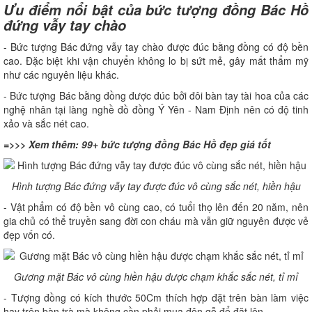
Ưu điểm nổi bật của bức tượng đồng Bác Hồ
đứng vẫy tay chào
- Bức tượng Bác đứng vẫy tay chào được đúc bằng đồng có độ bền
cao. Đặc biệt khi vận chuyển không lo bị sứt mẻ, gây mất thẩm mỹ
như các nguyên liệu khác.
- Bức tượng Bác bằng đồng được đúc bởi đôi bàn tay tài hoa của các
nghệ nhân tại làng nghề đồ đồng Ý Yên - Nam Định nên có độ tinh
xảo và sắc nét cao.
=>>> Xem thêm:
99+ bức tượng đồng Bác Hồ đẹp giá tốt
Hình tượng Bác đứng vẫy tay được đúc vô cùng sắc nét, hiền hậu
- Vật phẩm có độ bền vô cùng cao, có tuổi thọ lên đến 20 năm, nên
gia chủ có thể truyền sang đời con cháu mà vẫn giữ nguyên được vẻ
đẹp vốn có.
Gương mặt Bác vô cùng hiền hậu được chạm khắc sắc nét, tỉ mỉ
- Tượng đồng có kích thước 50Cm thích hợp đặt trên bàn làm việc
hay trên bàn trà mà không cần phải mua đôn gỗ để đặt lên.