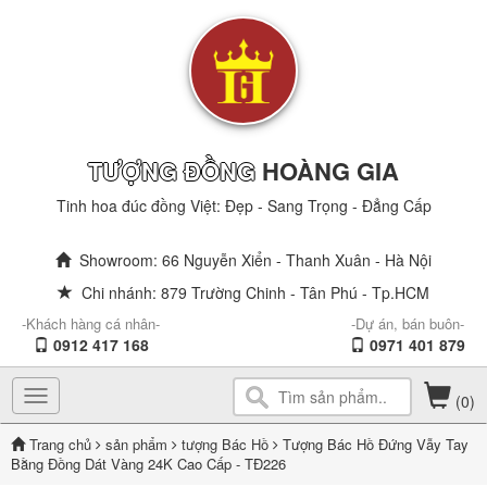
TƯỢNG ĐỒNG
HOÀNG GIA
Tinh hoa đúc đồng Việt: Đẹp - Sang Trọng - Đẳng Cấp
Showroom: 66 Nguyễn Xiển - Thanh Xuân - Hà Nội
Chi nhánh: 879 Trường Chinh - Tân Phú - Tp.HCM
-Khách hàng cá nhân-
-Dự án, bán buôn-
0912 417 168
0971 401 879
Toggle
(0)
navigation
Trang chủ
sản phẩm
tượng Bác Hồ
Tượng Bác Hồ Đứng Vẫy Tay
Bằng Đồng Dát Vàng 24K Cao Cấp - TĐ226