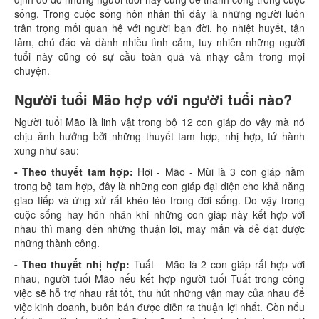
sống. Trong cuộc sống hôn nhân thì đây là những người luôn
trân trọng mối quan hệ với người bạn đời, họ nhiệt huyết, tận
tâm, chú đáo và dành nhiều tình cảm, tuy nhiên những người
tuổi này cũng có sự cầu toàn quá và nhạy cảm trong mọi
chuyện.
Người tuổi Mão hợp với người tuổi nào?
Người tuổi Mão là linh vật trong bộ 12 con giáp do vậy mà nó
chịu ảnh hưởng bởi những thuyết tam hợp, nhị hợp, tứ hành
xung như sau:
- Theo thuyết tam hợp:
Hợi - Mão - Mùi là 3 con giáp nằm
trong bộ tam hợp, đây là những con giáp đại diện cho khả năng
giao tiếp và ứng xử rất khéo léo trong đời sống. Do vậy trong
cuộc sống hay hôn nhân khi những con giáp này kết hợp với
nhau thì mang đến những thuận lợi, may mắn và dễ đạt được
những thành công.
- Theo thuyết nhị hợp:
Tuất - Mão là 2 con giáp rất hợp với
nhau, người tuổi Mão nếu kết hợp người tuổi Tuất trong công
việc sẽ hỗ trợ nhau rất tốt, thu hút những vận may của nhau để
việc kinh doanh, buôn bán được diễn ra thuận lợi nhất. Còn nếu