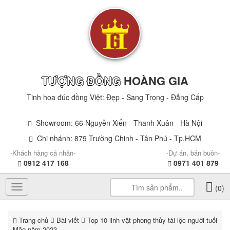
TƯỢNG ĐỒNG
HOÀNG GIA
Tinh hoa đúc đồng Việt: Đẹp - Sang Trọng - Đẳng Cấp
Showroom: 66 Nguyễn Xiển - Thanh Xuân - Hà Nội
Chi nhánh: 879 Trường Chinh - Tân Phú - Tp.HCM
-Khách hàng cá nhân-
-Dự án, bán buôn-
0912 417 168
0971 401 879
Toggle
(0)
navigation
Trang chủ
Bài viết
Top 10 linh vật phong thủy tài lộc người tuổi
Mão năm 2023