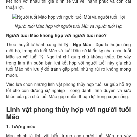
kết hôn với nhau thì gia đình sẽ vui vẻ, hạnh phúc và con cái
thuận lợi.
Người tuổi Mão hợp với người tuổi Mùi và người tuổi Hợi
Người tuổi Mão không hợp với người tuổi nào?
Theo thuyết tứ hành xung thì
Tý - Ngọ Mão - Dậu
là thuộc cùng
một bộ, trong đó tuổi Mão và tuổi Dậu sẽ khắc kỵ nhau còn tuổi
Mão so với tuổi Tý, Ngọ thì chỉ xung chứ không khắc. Do vậy
trong làm ăn buôn bán khi kết hợp với người tuổi này gia chủ
tuổi Mão nên lưu ý để tránh gặp phải những rủi ro không mong
muốn.
Việc lựa chọn những linh vật phong thủy hợp tuổi sẽ giúp hỗ trợ
tốt cho con đường sự nghiệp - công danh, tình duyên và sức
khỏe của gia chủ tuổi Mão gặp nhiều thuận lợi trong cuộc sống.
Linh vật phong thủy hợp với người tuổi
Mão
1.
Tượng mèo
Mèo chính là linh vật biểu trưng cho người tuổi Mão, do vậy