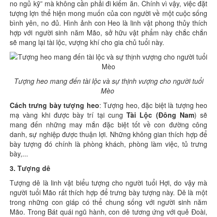
no ngủ kỹ” mà không cần phải đi kiếm ăn. Chính vì vậy, việc đặt
tượng lợn thể hiện mong muốn của con người về một cuộc sống
bình yên, no đủ. Hình ảnh con Heo là linh vật phong thủy thích
hợp với người sinh năm Mão, sở hữu vật phẩm này chắc chắn
sẽ mang lại tài lộc, vượng khí cho gia chủ tuổi này.
Tượng heo mang đến tài lộc và sự thịnh vượng cho người tuổi
Mèo
Cách trưng bày tượng heo
: Tượng heo, đặc biệt là tượng heo
mạ vàng khi được bày trí tại cung
Tài Lộc (Đông Nam
) sẽ
mang đến những may mắn đặc biệt tốt về con đường công
danh, sự nghiệp được thuận lợi. Những không gian thích hợp để
bày tượng đó chính là phòng khách, phòng làm việc, tủ trưng
bày,...
3.
Tượng dê
Tượng dê là linh vật biểu tượng cho người tuổi Hợi, do vậy mà
người tuổi Mão rất thích hợp để trưng bày tượng này. Dê là một
trong những con giáp có thể chung sống với người sinh năm
Mão. Trong Bát quái ngũ hành, con dê tương ứng với quẻ Đoài,