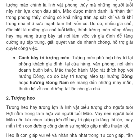
tượng mào chính là linh vật phong thủy mà những người tuổi
này nên lựa chọn đầu tiên. Mèo được mệnh danh là “thần tài”
trong phong thủy, chúng có khả năng trấn áp sát khí và tà khí
trong nhà nhờ sức mạnh tâm linh vốn có. Do đó, nhiều gia chủ,
đặc biệt là những gia chủ tuổi Mão, thỉnh tượng mèo bằng đồng
hay mạ vàng trưng bày tại nơi làm việc và gia đình để tăng
cường sự tập trung, giải quyết vấn đề nhanh chóng, hỗ trợ giải
quyết công việc.
Cách bày trí tượng mèo
: Tượng mèo phù hợp bày trí tại
phòng khách gia đình, tại cửa hàng, văn phòng, nơi kinh
doanh buôn bán. Mão thuộc hành Mộc rất thích hợp với
hướng Đông, do đó bày trí tượng Mèo tại hướng
Đông
hoặc
hướng Đông Nam
sẽ mang đến những may mắn,
thuận lợi về con đường tài lộc cho gia chủ.
2.
Tượng heo
Tượng heo hay tượng lợn là linh vật biểu tượng cho người tuổi
Hợi nằm trong tam hợp với người tuổi Mão. Vậy nên người tuổi
Mão nên lựa chọn tượng lợn để bày trí giúp gia tăng tài lộc, may
mắn trên con đường công danh sự nghiệp gặp nhiều thuận lợi.
Heo là con giáp vui vẻ và nhàn nhã nhất trong 12 con giáp, “ăn