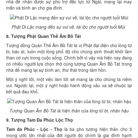
nhà để nhận được sự phù trợ đắc lực từ Ngài, mang lại may
mắn và bình an cho gia đình.
Phật Di Lặc mang đến sự vui vẻ, tài lộc cho người tuổi Mùi
8. Tượng Phật Quan Thế Âm Bồ Tát
Tượng đồng Quán Thế Âm Bồ Tát là vị Phật đại diện cho lòng từ
bi, bác ái, luôn một lòng phổ độ cho chúng sinh thoát khỏi lầm
than cơ cực trong cuộc sống. Chính bởi vì vậy mà hiện nay đang
có nhiều người lựa chọn thờ cúng tượng Quan Âm Bồ Tát trong
nhà để mang lại sự bình an, thư thái trong tâm hồn.
Một ý nghĩ tốt, một việc làm tốt sẽ mang lại cho chúng ta niềm
vui. Ngược lại, một ý nghĩ hoặc hành động xấu xa sẽ chuộc lại
kết quả đau khổ.
Tượng Quan Âm Bồ Tát là hiện thân của lòng từ bi, nhân hậu
9. Tượng Tam Đa Phúc Lộc Thọ
Tam đa Phúc - Lộc - Thọ
là ba pho tượng hiện thân cho 3
mong ước lớn nhất của đời người đó chính là gia đình hạnh