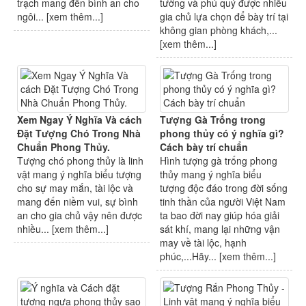
trạch mang đến bình an cho
tường và phú quý được nhiều
ngôi... [
xem thêm...
]
gia chủ lựa chọn để bày trí tại
không gian phòng khách,...
[
xem thêm...
]
Xem Ngay Ý Nghĩa Và cách
Tượng Gà Trống trong
Đặt Tượng Chó Trong Nhà
phong thủy có ý nghĩa gì?
Chuẩn Phong Thủy.
Cách bày trí chuẩn
Tượng chó phong thủy là linh
Hình tượng gà trống phong
vật mang ý nghĩa biểu tượng
thủy mang ý nghĩa biểu
cho sự may mắn, tài lộc và
tượng độc đáo trong đời sống
mang đến niềm vui, sự bình
tinh thần của người Việt Nam
an cho gia chủ vậy nên được
ta bao đời nay giúp hóa giải
nhiều... [
xem thêm...
]
sát khí, mang lại những vận
may về tài lộc, hạnh
phúc,...Hãy... [
xem thêm...
]