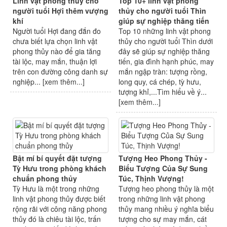
Linh vật phong thủy cho
Top 10+ linh vật phong
người tuổi Hợi thêm vượng
thủy cho người tuổi Thìn
khí
giúp sự nghiệp thăng tiến
Người tuổi Hợi đang đắn đo
Top 10 những linh vật phong
chưa biết lựa chọn linh vật
thủy cho người tuổi Thìn dưới
phong thủy nào để gia tăng
đây sẽ giúp sự nghiệp thăng
tài lộc, may mắn, thuận lợi
tiến, gia đình hạnh phúc, may
trên con đường công danh sự
mắn ngập tràn: tượng rồng,
nghiệp... [
xem thêm...
]
long quy, cá chép, tỳ hưu,
tượng khỉ,...Tìm hiểu về ý...
[
xem thêm...
]
Bật mí bí quyết đặt tượng
Tượng Heo Phong Thủy -
Tỳ Hưu trong phòng khách
Biểu Tượng Của Sự Sung
chuẩn phong thủy
Túc, Thịnh Vượng!
Tỳ Hưu là một trong những
Tượng heo phong thủy là một
linh vật phong thủy được biết
trong những linh vật phong
rộng rãi với công năng phong
thủy mang nhiều ý nghĩa biểu
thủy đó là chiêu tài lộc, trấn
tượng cho sự may mắn, cát