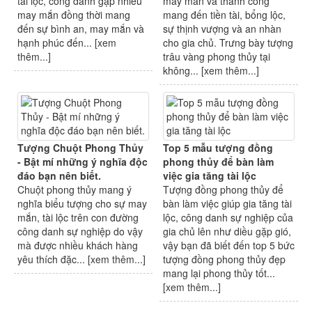
tài lộc, công danh gặp nhiều
may mắn và thành công
may mắn đồng thời mang
mang đến tiền tài, bổng lộc,
đến sự bình an, may mắn và
sự thịnh vượng và an nhàn
hạnh phúc đến... [
xem
cho gia chủ. Trưng bày tượng
thêm...
]
trâu vàng phong thủy tại
không... [
xem thêm...
]
Tượng Chuột Phong Thủy
Top 5 mẫu tượng đồng
- Bật mí những ý nghĩa độc
phong thủy để bàn làm
đáo bạn nên biết.
việc gia tăng tài lộc
Chuột phong thủy mang ý
Tượng đồng phong thủy để
nghĩa biểu tượng cho sự may
bàn làm việc giúp gia tăng tài
mắn, tài lộc trên con đường
lộc, công danh sự nghiệp của
công danh sự nghiệp do vậy
gia chủ lên như diều gặp gió,
mà được nhiều khách hàng
vậy bạn đã biết đến top 5 bức
yêu thích đặc... [
xem thêm...
]
tượng đồng phong thủy đẹp
mang lại phong thủy tốt...
[
xem thêm...
]