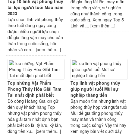
Top 10 linh vật phong thủy
để gia tăng tài lộc, may mắn
tài lộc người tuổi Mão năm
trong công việc, sự nghiệp
2023
cũng như thành công trong
Lựa chọn linh vật phong thủy
cuộc sống. Xem ngay Top 5
theo tuổi đang ngày càng
Linh vật... [
xem thêm...
]
được nhiều người lựa chọn
để gia tăng vận may cho bản
thân trong cuộc sống, hôn
nhân và con... [
xem thêm...
]
Top những Vật Phẩm
Top linh vật phong thủy
Phong Thủy Hóa Giải Tam
giúp người tuổi Mùi sự
Tai nhất định phải biết
nghiệp thăng tiến
Đồ đồng Hoàng Gia xin gửi
Bạn muốn tìm những linh vật
đến quý khách hàng Top
phong thủy hợp với người tuổi
những vật phẩm phong thủy
Mùi để gia tăng phong thủy,
hóa giải tam nhất định bạn
may mắn và thành công
phải biết đó là: tỳ lưu, kỳ lân,
trong cuộc sống? Vậy thì hãy
đồng tiền xu... [
xem thêm...
]
xem ngay bài viết dưới đây