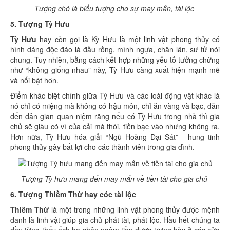
Tượng chó là biểu tượng cho sự may mắn, tài lộc
5. Tượng Tỳ Hưu
Tỳ Hưu
hay còn gọi là Kỳ Hưu là một linh vật phong thủy có
hình dáng độc đáo là đầu rồng, mình ngựa, chân lân, sư tử nói
chung. Tuy nhiên, bằng cách kết hợp những yếu tố tưởng chừng
như “không giống nhau” này, Tỳ Hưu càng xuất hiện mạnh mẽ
và nổi bật hơn.
Điểm khác biệt chính giữa Tỳ Hưu và các loài động vật khác là
nó chỉ có miệng mà không có hậu môn, chỉ ăn vàng và bạc, dẫn
đến dân gian quan niệm rằng nếu có Tỳ Hưu trong nhà thì gia
chủ sẽ giàu có vì của cải mà thôi, tiền bạc vào nhưng không ra.
Hơn nữa, Tỳ Hưu hóa giải “Ngũ Hoàng Đại Sát” - hung tinh
phong thủy gây bất lợi cho các thành viên trong gia đình.
Tượng Tỳ hưu mang đến may mắn về tiền tài cho gia chủ
6. Tượng Thiềm Thừ hay cóc tài lộc
Thiềm Thừ
là một trong những linh vật phong thủy được mệnh
danh là linh vật giúp gia chủ phát tài, phát lộc. Hầu hết chúng ta