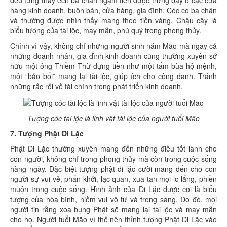
đều từng thấy ếch ba chân ngậm tiền được trưng bày ở các cửa
hàng kinh doanh, buôn bán, cửa hàng, gia đình. Cóc có ba chân
và thường được nhìn thấy mang theo tiền vàng. Chậu cây là
biểu tượng của tài lộc, may mắn, phú quý trong phong thủy.
Chính vì vậy, không chỉ những người sinh năm Mão mà ngay cả
những doanh nhân, gia đình kinh doanh cũng thường xuyên sở
hữu một ông Thiềm Thừ đựng tiền như một tấm bùa hộ mệnh,
một “bảo bối” mang lại tài lộc, giúp ích cho công danh. Tránh
những rắc rối về tài chính trong phát triển kinh doanh.
Tượng cóc tài lộc là linh vật tài lộc của người tuổi Mão
7. Tượng Phật Di Lặc
Phật Di Lặc thường xuyên mang đến những điều tốt lành cho
con người, không chỉ trong phong thủy mà còn trong cuộc sống
hàng ngày. Đặc biệt tượng phật di lặc cười mang đến cho con
người sự vui vẻ, phấn khởi, lạc quan, xua tan mọi lo lắng, phiền
muộn trong cuộc sống. Hình ảnh của Di Lặc được coi là biểu
tượng của hòa bình, niềm vui vô tư và trong sáng. Do đó, mọi
người tin rằng xoa bụng Phật sẽ mang lại tài lộc và may mắn
cho họ. Người tuổi Mão vì thế nên thỉnh tượng Phật Di Lặc vào