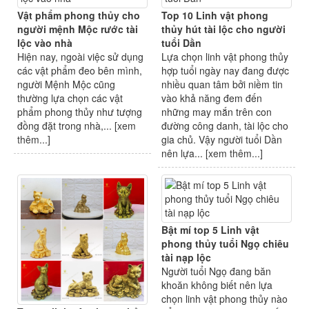
Vật phẩm phong thủy cho
Top 10 Linh vật phong
người mệnh Mộc rước tài
thủy hút tài lộc cho người
lộc vào nhà
tuổi Dần
Hiện nay, ngoài việc sử dụng
Lựa chọn linh vật phong thủy
các vật phẩm đeo bên mình,
hợp tuổi ngày nay đang được
người Mệnh Mộc cũng
nhiều quan tâm bởi niềm tin
thường lựa chọn các vật
vào khả năng đem đến
phẩm phong thủy như tượng
những may mắn trên con
đồng đặt trong nhà,... [
xem
đường công danh, tài lộc cho
thêm...
]
gia chủ. Vậy người tuổi Dần
nên lựa... [
xem thêm...
]
Bật mí top 5 Linh vật
phong thủy tuổi Ngọ chiêu
tài nạp lộc
Người tuổi Ngọ đang băn
khoăn không biết nên lựa
chọn linh vật phong thủy nào