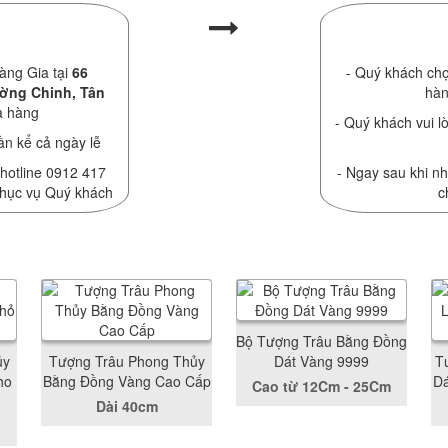
àng Gia tại
66
- Quý khách chọ
ường Chinh, Tân
hàn
a hàng
- Quý khách vui lò
ần kể cả ngày lễ
 hotline 0912 417
- Ngay sau khi nh
phục vụ Quý khách
c
Bộ Tượng Trâu Bằng Đồng
ủy
Tượng Trâu Phong Thủy
Dát Vàng 9999
T
ho
Bằng Đồng Vàng Cao Cấp
D
Cao từ 12Cm - 25Cm
Dài 40cm