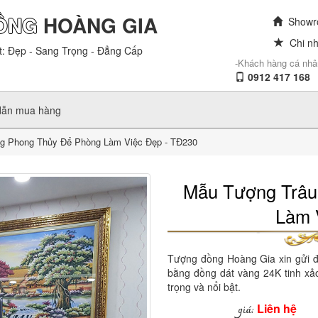
ỒNG
HOÀNG GIA
Showro
Chi nh
t: Đẹp - Sang Trọng - Đẳng Cấp
-Khách hàng cá nhâ
0912 417 168
dẫn mua hàng
g Phong Thủy Để Phòng Làm Việc Đẹp - TĐ230
Mẫu Tượng Trâu
Làm 
Tượng đồng Hoàng Gia xin gửi 
bằng đồng dát vàng 24K tinh xảo
trọng và nổi bật.
Liên hệ
giá: