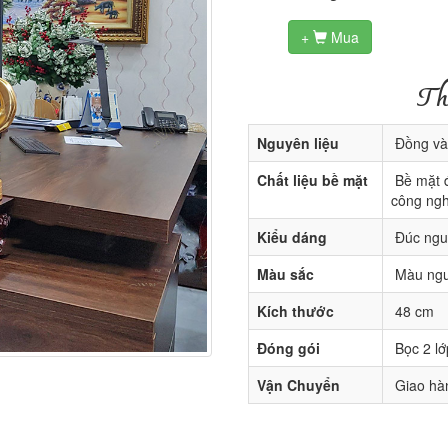
+
Mua

Th
Nguyên liệu
Đồng và
Chất liệu bề mặt
Bề mặt đ
công ngh
Kiểu dáng
Đúc ngu
Màu sắc
Màu nguy
Kích thước
48 cm
Đóng gói
Bọc 2 lớ
Vận Chuyển
Giao hàn