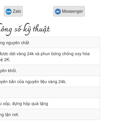
Zalo
Messenger
ông số kỹ thuật
ng nguyên chất
ược dát vàng 24k và phun bóng chống oxy hóa
ệ 2K.
yên khối.
ên bản của nguyên liệu vàng 24k.
p xốp, đựng hộp quà tặng
g tận nơi.