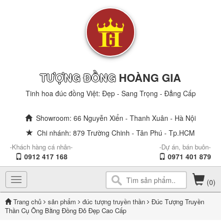
TƯỢNG ĐỒNG
HOÀNG GIA
Tinh hoa đúc đồng Việt: Đẹp - Sang Trọng - Đẳng Cấp
Showroom: 66 Nguyễn Xiển - Thanh Xuân - Hà Nội
Chi nhánh: 879 Trường Chinh - Tân Phú - Tp.HCM
-Khách hàng cá nhân-
-Dự án, bán buôn-
0912 417 168
0971 401 879
Toggle
(0)
navigation
Trang chủ
sản phẩm
đúc tượng truyền thần
Đúc Tượng Truyền
Thần Cụ Ông Bằng Đồng Đỏ Đẹp Cao Cấp