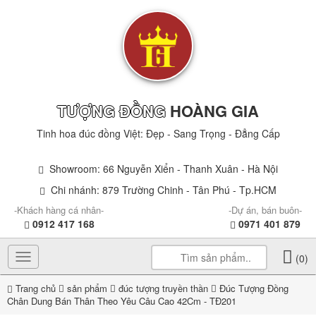
TƯỢNG ĐỒNG
HOÀNG GIA
Tinh hoa đúc đồng Việt: Đẹp - Sang Trọng - Đẳng Cấp
Showroom: 66 Nguyễn Xiển - Thanh Xuân - Hà Nội
Chi nhánh: 879 Trường Chinh - Tân Phú - Tp.HCM
-Khách hàng cá nhân-
-Dự án, bán buôn-
0912 417 168
0971 401 879
Toggle
(0)
navigation
Trang chủ
sản phẩm
đúc tượng truyền thần
Đúc Tượng Đồng
Chân Dung Bán Thân Theo Yêu Câu Cao 42Cm - TĐ201