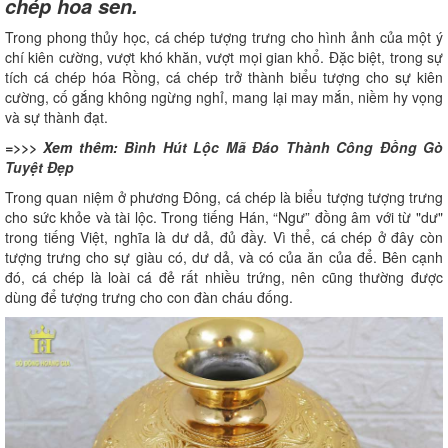
chép hoa sen.
Trong phong thủy học, cá chép tượng trưng cho hình ảnh của một ý
chí kiên cường, vượt khó khăn, vượt mọi gian khổ. Đặc biệt, trong sự
tích cá chép hóa Rồng, cá chép trở thành biểu tượng cho sự kiên
cường, cố gắng không ngừng nghỉ, mang lại may mắn, niềm hy vọng
và sự thành đạt.
=>>> Xem thêm:
Bình Hút Lộc Mã Đáo Thành Công Đồng Gò
Tuyệt Đẹp
Trong quan niệm ở phương Đông, cá chép là biểu tượng tượng trưng
cho sức khỏe và tài lộc. Trong tiếng Hán, “Ngư” đồng âm với từ "dư"
trong tiếng Việt, nghĩa là dư dả, đủ đầy. Vì thể, cá chép ở đây còn
tượng trưng cho sự giàu có, dư dả, và có của ăn của để. Bên cạnh
đó, cá chép là loài cá đẻ rất nhiều trứng, nên cũng thường được
dùng để tượng trưng cho con đàn cháu đống.