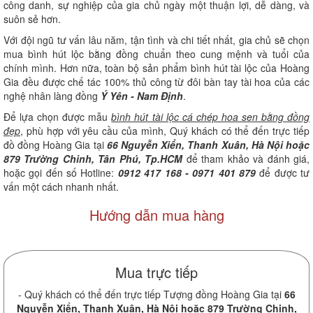
công danh, sự nghiệp của gia chủ ngày một thuận lợi, dễ dàng, và
suôn sẻ hơn.
Với đội ngũ tư vấn lâu năm, tận tình và chi tiết nhất, gia chủ sẽ chọn
mua bình hút lộc bằng đồng chuẩn theo cung mệnh và tuổi của
chính mình. Hơn nữa, toàn bộ sản phẩm bình hút tài lộc của Hoàng
Gia đều được chế tác 100% thủ công từ đôi bàn tay tài hoa của các
nghệ nhân làng đồng
Ý Yên - Nam Định
.
Để lựa chọn được mẫu
bình hút tài lộc cá chép hoa sen bằng đồng
đẹp
, phù hợp với yêu cầu của mình, Quý khách có thể đến trực tiếp
đồ đồng Hoàng Gia tại
66 Nguyễn Xiển, Thanh Xuân, Hà Nội hoặc
879 Trường Chinh, Tân Phú, Tp.HCM
để tham khảo và đánh giá,
hoặc gọi đến số Hotline:
0912 417 168 - 0971 401 879
để được tư
vấn một cách nhanh nhất.
Hướng dẫn mua hàng
Mua trực tiếp
- Quý khách có thể đến trực tiếp Tượng đồng Hoàng Gia tại
66
Nguyễn Xiển, Thanh Xuân, Hà Nội hoặc 879 Trường Chinh,